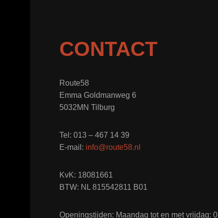
CONTACT
Route58
Emma Goldmanweg 6
5032MN Tilburg
Tel: 013 – 467 14 39
E-mail:
info@route58.nl
KvK: 18081661
BTW: NL 815542811 B01
Openingstijden: Maandag tot en met vrijdag: 08