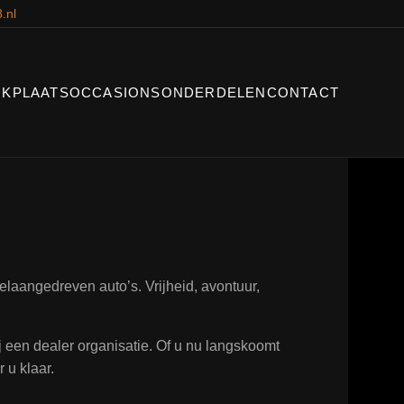
.nl
KPLAATS
OCCASIONS
ONDERDELEN
CONTACT
laangedreven auto’s. Vrijheid, avontuur,
ij een dealer organisatie. Of u nu langskoomt
 u klaar.