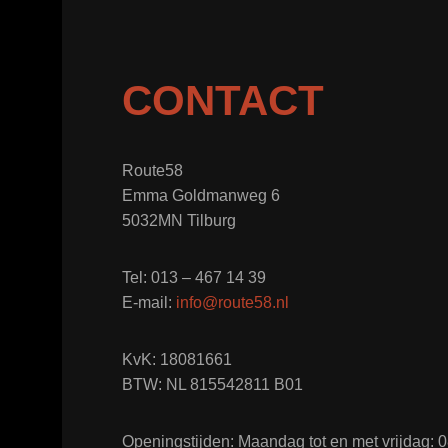
CONTACT
Route58
Emma Goldmanweg 6
5032MN Tilburg
Tel: 013 – 467 14 39
E-mail:
info@route58.nl
KvK: 18081661
BTW: NL 815542811 B01
Openingstijden: Maandag tot en met vrijdag: 08