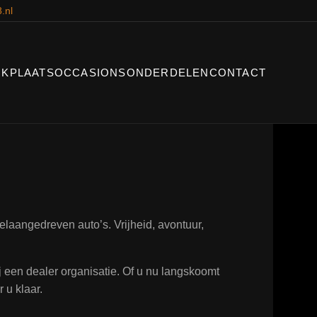
.nl
KPLAATS
OCCASIONS
ONDERDELEN
CONTACT
laangedreven auto’s. Vrijheid, avontuur,
ij een dealer organisatie. Of u nu langskoomt
 u klaar.