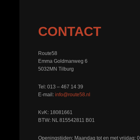
CONTACT
Route58
Emma Goldmanweg 6
5032MN Tilburg
Tel: 013 – 467 14 39
E-mail:
info@route58.nl
KvK: 18081661
BTW: NL 815542811 B01
Openingstijden: Maandag tot en met vrijdag: 08