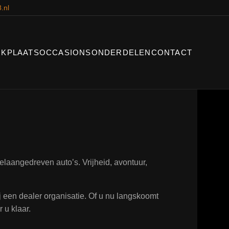
.nl
KPLAATS
OCCASIONS
ONDERDELEN
CONTACT
laangedreven auto’s. Vrijheid, avontuur,
ij een dealer organisatie. Of u nu langskoomt
 u klaar.