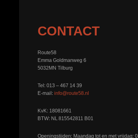
CONTACT
Route58
Emma Goldmanweg 6
5032MN Tilburg
Tel: 013 – 467 14 39
E-mail:
info@route58.nl
KvK: 18081661
BTW: NL 815542811 B01
Openingstijden: Maandag tot en met vrijdag: 08