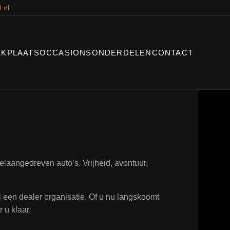
.nl
KPLAATS
OCCASIONS
ONDERDELEN
CONTACT
laangedreven auto’s. Vrijheid, avontuur,
ij een dealer organisatie. Of u nu langskoomt
 u klaar.