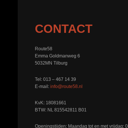
CONTACT
Route58
Emma Goldmanweg 6
5032MN Tilburg
Tel: 013 – 467 14 39
E-mail:
info@route58.nl
KvK: 18081661
BTW: NL 815542811 B01
Openingstijden: Maandag tot en met vrijdag: 08