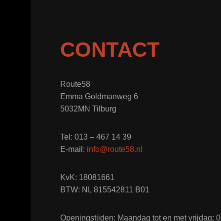
CONTACT
Route58
Emma Goldmanweg 6
5032MN Tilburg
Tel: 013 – 467 14 39
E-mail:
info@route58.nl
KvK: 18081661
BTW: NL 815542811 B01
Openingstijden: Maandag tot en met vrijdag: 08