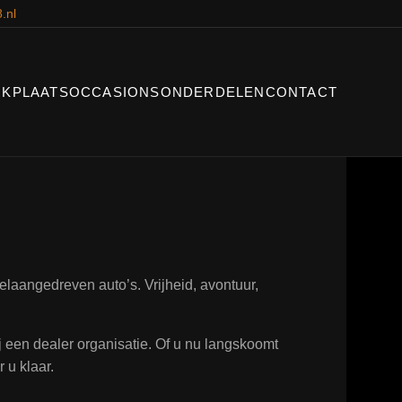
.nl
KPLAATS
OCCASIONS
ONDERDELEN
CONTACT
laangedreven auto’s. Vrijheid, avontuur,
ij een dealer organisatie. Of u nu langskoomt
 u klaar.