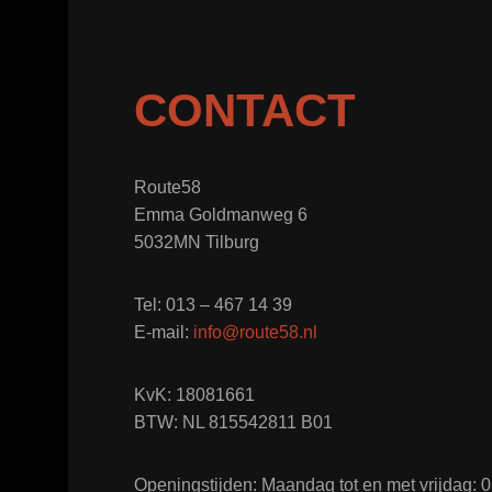
CONTACT
Route58
Emma Goldmanweg 6
5032MN Tilburg
Tel: 013 – 467 14 39
E-mail:
info@route58.nl
KvK: 18081661
BTW: NL 815542811 B01
Openingstijden: Maandag tot en met vrijdag: 08