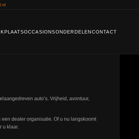
.nl
KPLAATS
OCCASIONS
ONDERDELEN
CONTACT
laangedreven auto’s. Vrijheid, avontuur,
ij een dealer organisatie. Of u nu langskoomt
 u klaar.