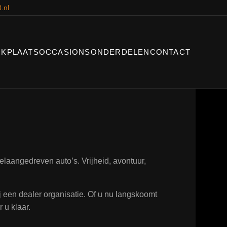
.nl
KPLAATS
OCCASIONS
ONDERDELEN
CONTACT
laangedreven auto’s. Vrijheid, avontuur,
ij een dealer organisatie. Of u nu langskoomt
 u klaar.