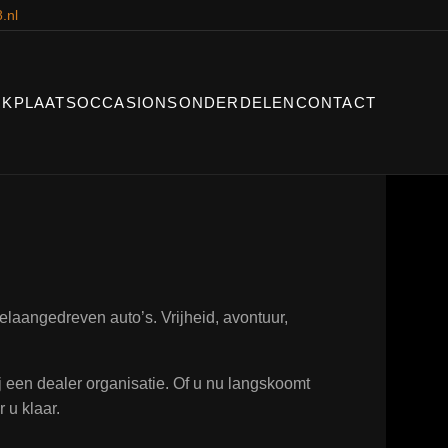
.nl
KPLAATS
OCCASIONS
ONDERDELEN
CONTACT
laangedreven auto’s. Vrijheid, avontuur,
ij een dealer organisatie. Of u nu langskoomt
 u klaar.