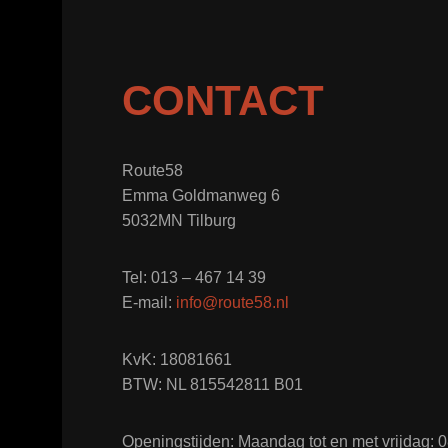
CONTACT
Route58
Emma Goldmanweg 6
5032MN Tilburg
Tel: 013 – 467 14 39
E-mail:
info@route58.nl
KvK: 18081661
BTW: NL 815542811 B01
Openingstijden: Maandag tot en met vrijdag: 08